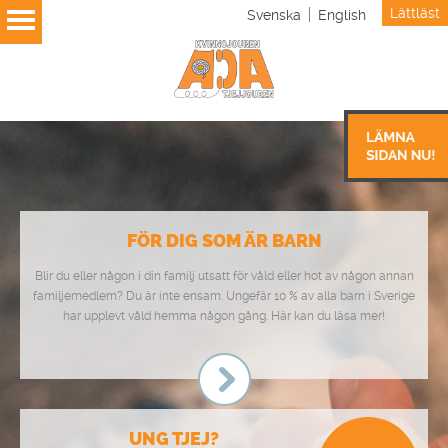
Lättläst
Svenska
English
FÖR DIG SOM ÄR BARN
Blir du eller någon i din familj utsatt för våld eller hot av någon annan
familjemedlem? Du är inte ensam. Ungefär 10 % av alla barn i Sverige
har upplevt våld hemma någon gång. Här kan du läsa mer!
UNG TJEJ?