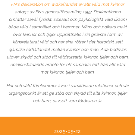
FN:s deklaration om avskaffandet av allt våld mot kvinnor
antogs av FN:s generalförsamling 1993. Deklarationen
omfattar såväl fysiskt, sexuellt och psykologiskt våld liksom
både våld i samhället och i hemmet. Mäns och pojkars makt
över kvinnor och tjejer upprätthålls i sin grövsta form av
könsrelaterat våld och har sina rötter i det historiskt sett
ojämlika förhållandet mellan kvinnor och män. Ada bedriver,
utöver skydd och stöd till våldsutsatta kvinnor, tjejer och barn,
opinionsbildande arbete
för ett samhälle fritt från allt våld
mot kvinnor, tjejer och barn.
Hot och våld förekommer även i samkönade relationer och vår
utgångspunkt är att ge stöd och skydd till alla kvinnor, tjejer
och barn, oavsett vem förövaren är.
2025-05-22