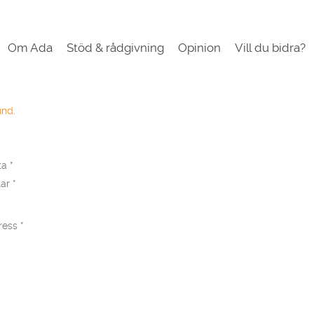
Om Ada
Stöd & rådgivning
Opinion
Vill du bidra?
und
.
kta
*
ar
*
ress
*