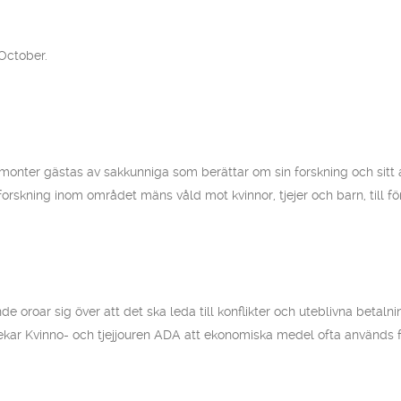
October.
nter gästas av sakkunniga som berättar om sin forskning och sitt a
skning inom området mäns våld mot kvinnor, tjejer och barn, till för
e oroar sig över att det ska leda till konflikter och uteblivna bet
 påpekar Kvinno- och tjejjouren ADA att ekonomiska medel ofta används 