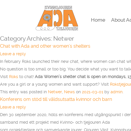
Home
About A
Category Archives:
Netwer
Chat with Ada and other women’s shelters
Leave a reply
In february Roks launched their new chat, where women can chat wi
No question is too small or too big. You decide what you want to tal
Visit
Roks
to chat!
Ada Women’s shelter chat is open on mondays, 13
Are you a girl or a young women and want support? Visit
Rokstjejjour
This entry was posted in
Netwer
,
News
on
2021-03-01
by
admin
.
Konferens om stöd till våldsutsatta kvinnor och barn
Leave a reply
Den 30 september 2020, hölls en konferens med utgångspunkt i den
samband med ett projekt med Kvinno- och tjejjouren Ada
som projektledare och samverkande jourer: Qjouren Väst, Kvinnohuset Kas