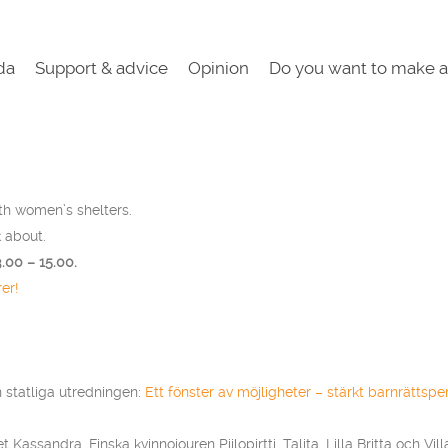
da
Support & advice
Opinion
Do you want to make a
th women’s shelters.
k about.
.00 – 15.00.
er!
 statliga utredningen:
Ett fönster av möjligheter – stärkt barnrättsp
sandra, Finska kvinnojouren Piilopirtti, Talita, Lilla Britta och Villa