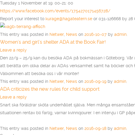
Tuesday 1 November at 19: 00-21: 00
https://www.facebook.com/events/1754270171456728/
Report your interest to
kurage@hagateatern.se
or 031-126668 by 28 
This entry was posted in
Netwer
,
News
on
2016-10-07
by
admin
.
Women’s and girl’s shelter ADA at the Book Fair!
Leave a reply
Den 22/9 – 25/9 kan du besöka ADA på bokmässan i Göteborg. Vår mo
att berätta om olika delar av ADAs verksamhet samt ha böcker och for
Välkommen att besöka oss i vår monter!
This entry was posted in
Netwer
,
News
on
2016-09-19
by
admin
.
ADA criticizes the new rules for child support
Leave a reply
Snart ska föräldrar sköta underhållet själva. Men många ensamståend
situationen rentav bli farlig, varnar kvinnojourer. I en intervju i GP
This entry was posted in
Netwer
,
News
on
2016-09-18
by
admin
.