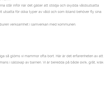
står inför när det gäller att stödja och skydda våldsutsatta
it utsatta för olika typer av våld och som ibland behöver fly sina
t idéburen verksamhet i samverkan med kommunen.
iga så glöms vi mammor ofta bort. Här är det erfarenheten av att
mmans i sällskap av barnen. Vi är beredda på både skrik, gråt, kräk