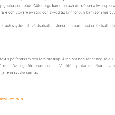
ligheter som både Göteborgs kommun och de idéburna kvinnojourerna 
ärare och utövare av stöd och skydd till kvinnor och barn som har bliv
ödet och skyddet till våldsutsatta kvinnor och barn med en fortsat
d fokus på feminism och föräldraskap. Även om bebisar är nog så gull
et krävs inga förberedelser alls. Vi träffas, pratar, och fikar tillsa
mja feministiska samtal.
gainst women