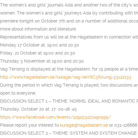
The women’s and girls’ journals Ada and another two of the city’s w
women. The women’s and girls’ journeys Ada by contributing with t
premiere tonight on October 7th and on a number of additional occas
more about information and literature.
Representatives from us will be at the Hagateatern in connection wi
Monday 17 October at. 19:00 and 20:30
Friday, 21 October at 19:00 and 20:30
Thursday 3 November at 19:00 and 20:30
Vag Terrang is displayed at the Hagateatern, for 15 people at a time,
http://www.hagateatern.se/kurage/vag-terr%C3%A4ng-33122133
During the period in which Vag Terrang is played, two discussions a
open to everyone.
DISCUSSION SELECT 1 – THEME: NORMS, IDEAL AND ROMANTIC
Thursday, October 20 at. 17: 00-18: 45
https://www.facebook.com/events/229253227490595/
Please report your interest to
kurage@hagateatern.se
or 031-126668 
DISCUSSION SELECT 2 – THEME: SYSTEM AND SYSTEM CHANGE