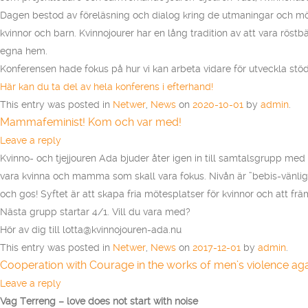
Dagen bestod av föreläsning och dialog kring de utmaningar och möj
kvinnor och barn. Kvinnojourer har en lång tradition av att vara röstb
egna hem.
Konferensen hade fokus på hur vi kan arbeta vidare för utveckla st
Här kan du ta del av hela konferens i efterhand!
This entry was posted in
Netwer
,
News
on
2020-10-01
by
admin
.
Mammafeminist! Kom och var med!
Leave a reply
Kvinno- och tjejjouren Ada bjuder åter igen in till samtalsgrupp me
vara kvinna och mamma som skall vara fokus. Nivån är ”bebis-vänlig”, d
och gos! Syftet är att skapa fria mötesplatser för kvinnor och att frä
Nästa grupp startar 4/1. Vill du vara med?
Hör av dig till lotta@kvinnojouren-ada.nu
This entry was posted in
Netwer
,
News
on
2017-12-01
by
admin
.
Cooperation with Courage in the works of men’s violence a
Leave a reply
Vag Terreng – love does not start with noise