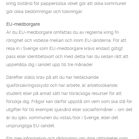
kring bistånd för papperslösa vilket gör att olika kommuner
gör olika bedömningar och tolkningar.
EU-medborgare
Är du EU-medborgare omfattas du av reglerna kring fri
rörlighet och vistelse mellan och inom EU-länderna. För att
resa in i Sverige som EU-medborgare krävs endast giltigt
pass eller identitetskort och med detta har du sedan rätt att
uppehålla dig i landet upp till tre månader.
Därefter ställs krav på att du har heltäckande
sjukförsäkringsskydd och har arbete, är arbetssökande,
student eller på annat sätt har tillräckliga resurser för att
försörja dig. Frågor kan därför uppstå om vem som ska stå för
utgifter för till exempel sjukvård eller socialförmåner – om det
är du själv, kommunen du vistas/bor i Sverige, eller det
ursprungliga EU-landet.
För mer information och rådgivning om dina rättigheter som