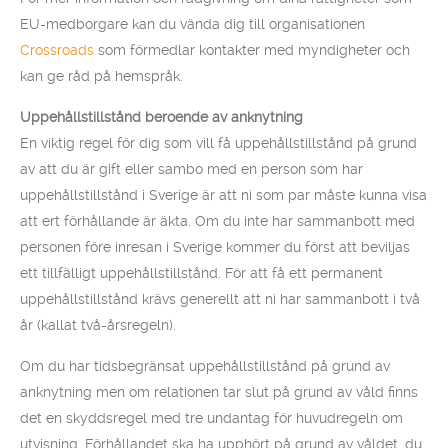
EU-medborgare kan du vända dig till organisationen
Crossroads
som förmedlar kontakter med myndigheter och
kan ge råd på hemspråk.
Uppehållstillstånd beroende av anknytning
En viktig regel för dig som vill få uppehållstillstånd på grund
av att du är gift eller sambo med en person som har
uppehållstillstånd i Sverige är att ni som par måste kunna visa
att ert förhållande är äkta. Om du inte har sammanbott med
personen före inresan i Sverige kommer du först att beviljas
ett tillfälligt uppehållstillstånd. För att få ett permanent
uppehållstillstånd krävs generellt att ni har sammanbott i två
år (kallat två-årsregeln).
Om du har tidsbegränsat uppehållstillstånd på grund av
anknytning men om relationen tar slut på grund av våld finns
det en skyddsregel med tre undantag för huvudregeln om
utvisning. Förhållandet ska ha upphört på grund av våldet, du