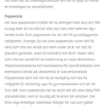
har även rätt att överklaga beslutet och att få hjälp att skriva
en överklagan av socialtjänsten.
Papperslös
Att vara papperslös innebär att du antingen sökt asyl och fått
avslag eller att du inte har sökt asyl alls men befinner dig i
landet ändå. Som papperslös har du rätt till grundläggande
rättigheter i Sverige. Du har som papperslös vuxen rätt till
vård som inte kan anstå och barn under 18 år har rätt till
sjukvård generellt, även till tandvård och BUP. Vilken vård
som inte kan anstå blir en bedömning av varje vårdinstans.
Medicinkostnaderna och kostnaderna för sjukvårdsbesök som
exempelvis besök på vårdcentral är subventionerade.
Papperslösa barn har rätt till sin skolgång och ska ha
möjlighet till utbildning upp till gymnasieskolan och att de
fyllt 18år. Som papperslös har du alltid rätt att söka hjälp från
socialtjänsten, som är skyldig att ta emot din ansökan. Det
finns inga enhetliga nationella riktlinjer för vad som gäller